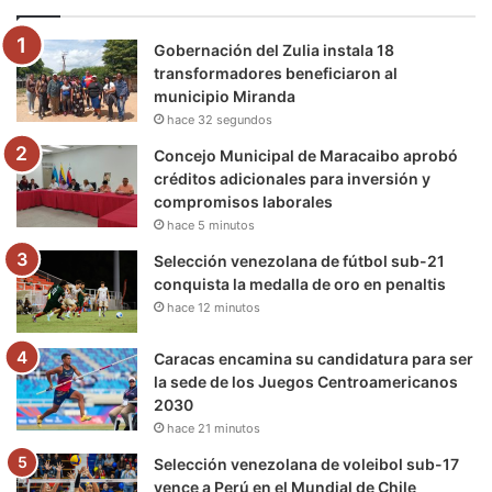
o
e
b
g
r
k
Gobernación del Zulia instala 18
o
r
e
r
a
transformadores beneficiaron al
municipio Miranda
k
a
m
hace 32 segundos
m
Concejo Municipal de Maracaibo aprobó
créditos adicionales para inversión y
compromisos laborales
hace 5 minutos
Selección venezolana de fútbol sub-21
conquista la medalla de oro en penaltis
hace 12 minutos
Caracas encamina su candidatura para ser
la sede de los Juegos Centroamericanos
2030
hace 21 minutos
Selección venezolana de voleibol sub-17
vence a Perú en el Mundial de Chile