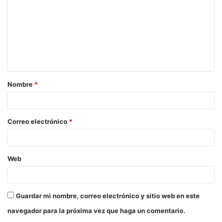
m
e
n
t
a
Nombre
*
r
i
o
Correo electrónico
*
*
Web
Guardar mi nombre, correo electrónico y sitio web en este
navegador para la próxima vez que haga un comentario.