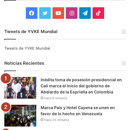
r
:
F
T
Y
I
T
T
a
w
o
n
e
i
Tweets de YVKE Mundial
c
i
u
s
l
k
e
t
T
t
e
T
Tweets de YVKE Mundial
b
t
u
a
g
o
Noticias Recientes
o
e
b
g
r
k
Inédita toma de posesión presidencial en
o
r
e
r
a
Cali marca el inicio del gobierno de
Abelardo de la Espriella en Colombia
k
a
m
hace 9 minutos
m
Marca País y Hotel Cayena se unen en
favor de lo hecho en Venezuela
hace 25 minutos