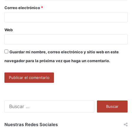
o
Correo electrónico
*
*
Web
Guardar mi nombre, correo electrónico y sitio web en este
navegador para la próxima vez que haga un comentario.
B
u
s
c
Nuestras Redes Sociales
a