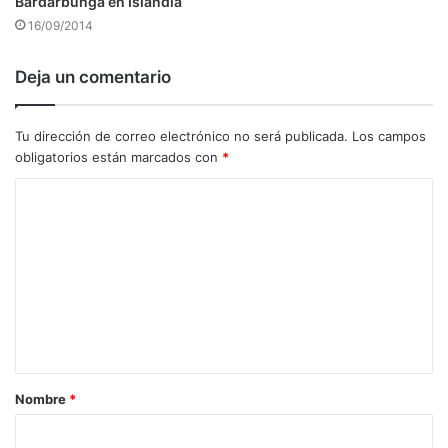
Bardarbunga en Islandia
16/09/2014
Deja un comentario
Tu dirección de correo electrónico no será publicada.
Los campos
obligatorios están marcados con
*
C
o
m
e
n
t
a
Nombre
*
r
i