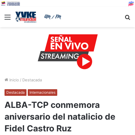
Menu
B
Inicio
/
Destacada
Destacada
Internacionales
ALBA-TCP conmemora
aniversario del natalicio de
Fidel Castro Ruz