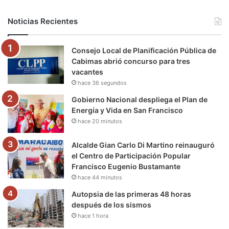
b
t
u
a
g
o
Noticias Recientes
o
e
b
g
r
k
Consejo Local de Planificación Pública de
o
r
e
r
a
Cabimas abrió concurso para tres
vacantes
k
a
m
hace 36 segundos
m
Gobierno Nacional despliega el Plan de
Energía y Vida en San Francisco
hace 20 minutos
Alcalde Gian Carlo Di Martino reinauguró
el Centro de Participación Popular
Francisco Eugenio Bustamante
hace 44 minutos
Autopsia de las primeras 48 horas
después de los sismos
hace 1 hora