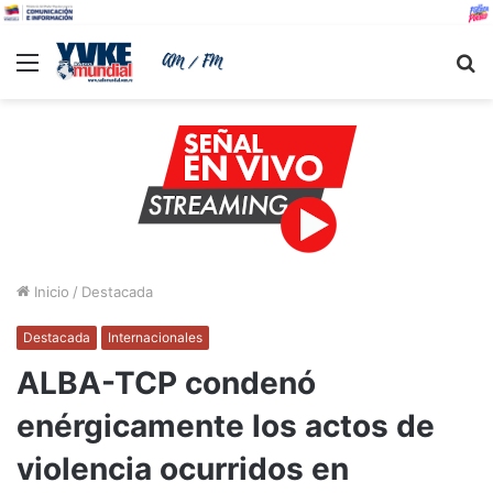
Menu
B
Inicio
/
Destacada
Destacada
Internacionales
ALBA-TCP condenó
enérgicamente los actos de
violencia ocurridos en