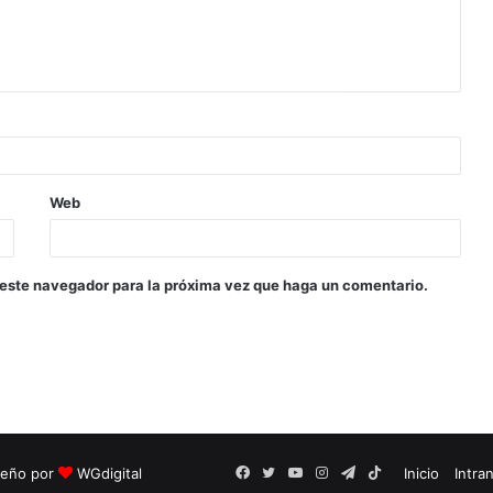
Web
 este navegador para la próxima vez que haga un comentario.
seño por
WGdigital
Facebook
Twitter
YouTube
Instagram
Telegram
TikTok
Inicio
Intra