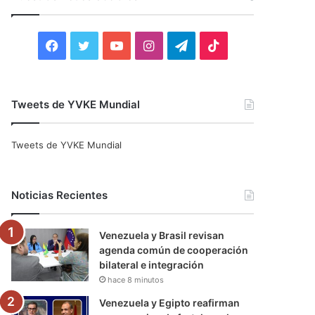
r
:
F
T
Y
I
T
T
a
w
o
n
e
i
c
i
u
s
l
k
Tweets de YVKE Mundial
e
t
T
t
e
T
Tweets de YVKE Mundial
b
t
u
a
g
o
o
e
b
g
r
k
Noticias Recientes
o
r
e
r
a
Venezuela y Brasil revisan
k
a
m
agenda común de cooperación
bilateral e integración
m
hace 8 minutos
Venezuela y Egipto reafirman