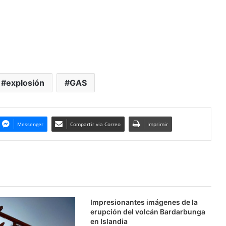
explosión
GAS
Messenger
Compartir via Correo
Imprimir
Impresionantes imágenes de la
erupción del volcán Bardarbunga
en Islandia