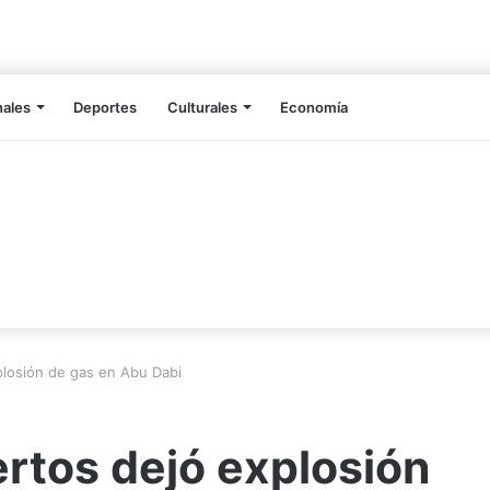
nales
Deportes
Culturales
Economía
losión de gas en Abu Dabi
rtos dejó explosión