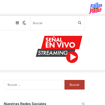
Sidebar
Switch
Buscar
skin
B
u
s
c
a
Nuestras Redes Sociales