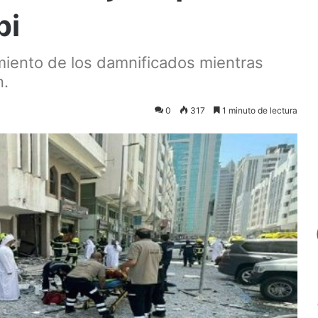
bi
miento de los damnificados mientras
n.
0
317
1 minuto de lectura