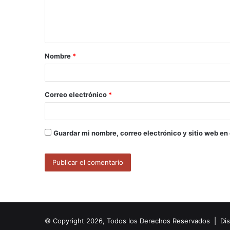
n
t
a
Nombre
*
r
i
o
Correo electrónico
*
*
Guardar mi nombre, correo electrónico y sitio web en
© Copyright 2026, Todos los Derechos Reservados | Di