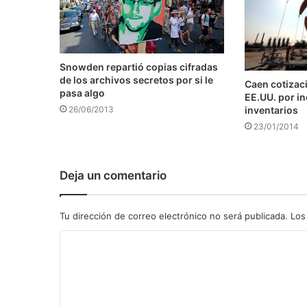
Snowden repartió copias cifradas
de los archivos secretos por si le
Caen cotizaci
pasa algo
EE.UU. por i
inventarios
26/06/2013
23/01/2014
Deja un comentario
Tu dirección de correo electrónico no será publicada.
Los
C
o
m
e