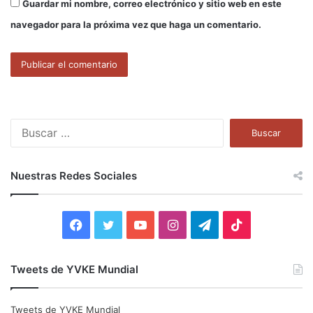
Guardar mi nombre, correo electrónico y sitio web en este
navegador para la próxima vez que haga un comentario.
B
u
s
c
Nuestras Redes Sociales
a
r
:
F
T
Y
I
T
T
a
w
o
n
e
i
Tweets de YVKE Mundial
c
i
u
s
l
k
e
t
T
t
e
T
Tweets de YVKE Mundial