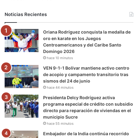
b
t
u
a
g
o
Noticias Recientes
o
e
b
g
r
k
Oriana Rodríguez conquista la medalla de
o
r
e
r
a
oro en karate en los Juegos
Centroamericanos y del Caribe Santo
k
a
m
Domingo 2026
hace 10 minutos
m
VEN 9-1-1 Bolívar mantiene activo centro
de acopio y campamento transitorio tras
sismos del 24 de junio
hace 44 minutos
Presidenta Delcy Rodríguez activa
programa especial de crédito con subsidio
directo para reparación de viviendas en el
municipio Sucre
hace 55 minutos
Embajador de la India continúa recorrido