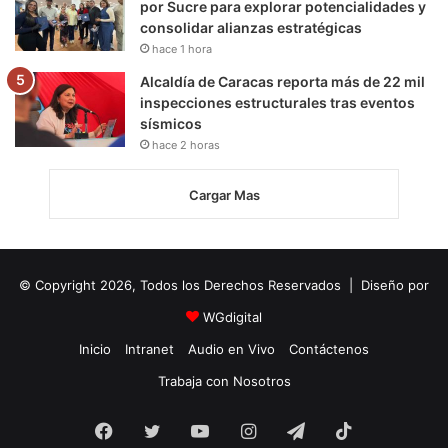
por Sucre para explorar potencialidades y
consolidar alianzas estratégicas
hace 1 hora
Alcaldía de Caracas reporta más de 22 mil
inspecciones estructurales tras eventos
sísmicos
hace 2 horas
Cargar Mas
© Copyright 2026, Todos los Derechos Reservados | Diseño por
WGdigital
Inicio
Intranet
Audio en Vivo
Contáctenos
Trabaja con Nosotros
Facebook
Twitter
YouTube
Instagram
Telegram
TikTok