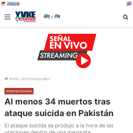
Menu
B
Inicio
/
Internacionales
Internacionales
Al menos 34 muertos tras
ataque suicida en Pakistán
El ataque suicida se produjo a la hora de las
oraciones dentro de una mezquita