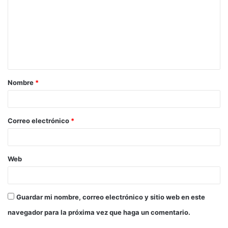
m
e
n
t
a
Nombre
*
r
i
o
Correo electrónico
*
*
Web
Guardar mi nombre, correo electrónico y sitio web en este
navegador para la próxima vez que haga un comentario.