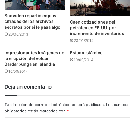
Snowden repartió copias
cifradas de los archivos
Caen cotizaciones del
secretos por si le pasa algo
petróleo en EE.UU. por
incremento de inventarios
26/06/2013
23/01/2014
Impresionantes imágenes de
Estado Islámico
la erupción del volcán
19/09/2014
Bardarbunga en Islandia
16/09/2014
Deja un comentario
Tu dirección de correo electrónico no será publicada.
Los campos
obligatorios están marcados con
*
C
o