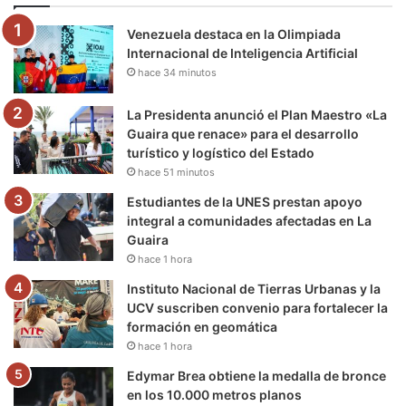
o
e
b
g
r
k
Venezuela destaca en la Olimpiada
o
r
e
r
a
Internacional de Inteligencia Artificial
hace 34 minutos
k
a
m
m
La Presidenta anunció el Plan Maestro «La
Guaira que renace» para el desarrollo
turístico y logístico del Estado
hace 51 minutos
Estudiantes de la UNES prestan apoyo
integral a comunidades afectadas en La
Guaira
hace 1 hora
Instituto Nacional de Tierras Urbanas y la
UCV suscriben convenio para fortalecer la
formación en geomática
hace 1 hora
Edymar Brea obtiene la medalla de bronce
en los 10.000 metros planos