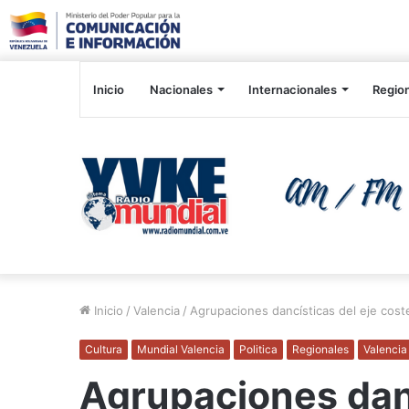
Inicio
Nacionales
Internacionales
Regio
Inicio
/
Valencia
/
Agrupaciones dancísticas del eje cost
Cultura
Mundial Valencia
Politica
Regionales
Valencia
Agrupaciones danc