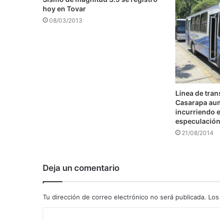
hoy en Tovar
08/03/2013
Línea de tra
Casarapa au
incurriendo e
especulació
21/08/2014
Deja un comentario
Tu dirección de correo electrónico no será publicada.
Los
C