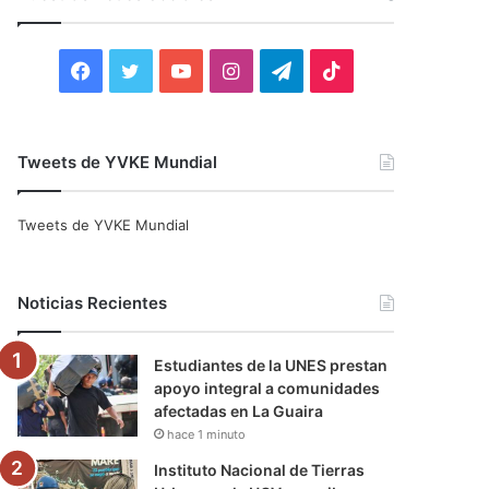
r
:
F
T
Y
I
T
T
a
w
o
n
e
i
c
i
u
s
l
k
Tweets de YVKE Mundial
e
t
T
t
e
T
Tweets de YVKE Mundial
b
t
u
a
g
o
o
e
b
g
r
k
Noticias Recientes
o
r
e
r
a
Estudiantes de la UNES prestan
k
a
m
apoyo integral a comunidades
afectadas en La Guaira
m
hace 1 minuto
Instituto Nacional de Tierras