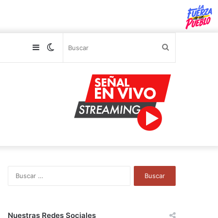
Sidebar
Switch
Buscar
skin
B
u
s
c
a
Nuestras Redes Sociales