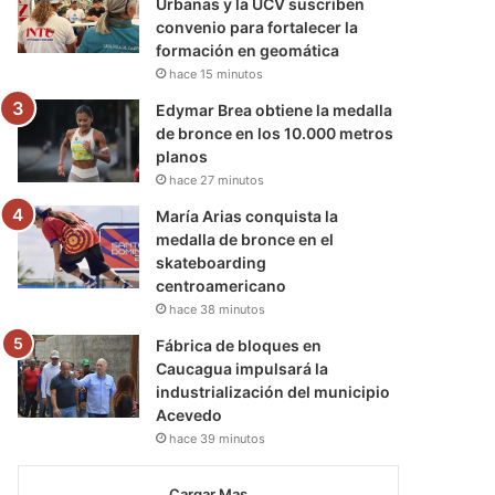
Urbanas y la UCV suscriben
convenio para fortalecer la
formación en geomática
hace 15 minutos
Edymar Brea obtiene la medalla
de bronce en los 10.000 metros
planos
hace 27 minutos
María Arias conquista la
medalla de bronce en el
skateboarding
centroamericano
hace 38 minutos
Fábrica de bloques en
Caucagua impulsará la
industrialización del municipio
Acevedo
hace 39 minutos
Cargar Mas