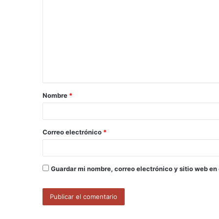
o
m
e
n
t
a
Nombre
*
r
i
o
Correo electrónico
*
*
Guardar mi nombre, correo electrónico y sitio web en