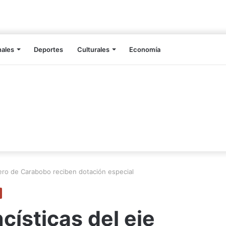
nales
Deportes
Culturales
Economía
ero de Carabobo reciben dotación especial
ísticas del eje