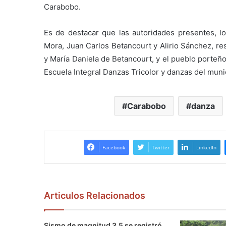
Carabobo.
Es de destacar que las autoridades presentes, l
Mora, Juan Carlos Betancourt y Alirio Sánchez, r
y María Daniela de Betancourt, y el pueblo porteño
Escuela Integral Danzas Tricolor y danzas del mun
Carabobo
danza
Facebook
Twitter
LinkedIn
Articulos Relacionados
Sismo de magnitud 3.5 se registró