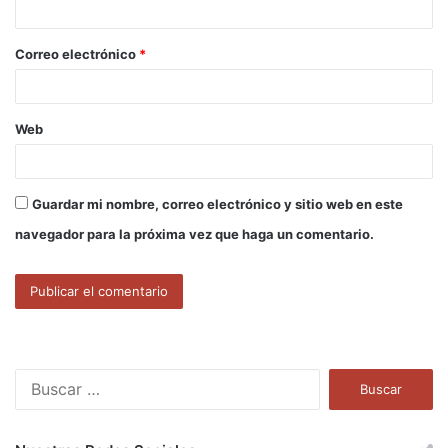
i
o
Correo electrónico
*
*
Web
Guardar mi nombre, correo electrónico y sitio web en este
navegador para la próxima vez que haga un comentario.
B
u
s
c