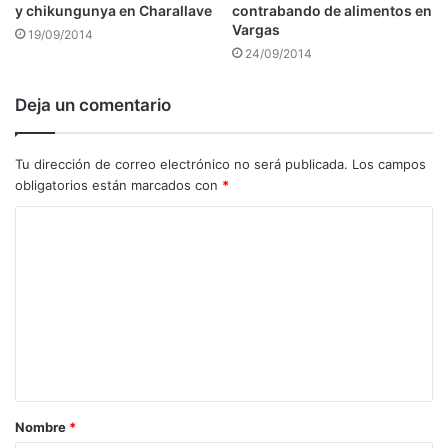
y chikungunya en Charallave
contrabando de alimentos en
Vargas
19/09/2014
24/09/2014
Deja un comentario
Tu dirección de correo electrónico no será publicada.
Los campos
obligatorios están marcados con
*
C
o
m
e
n
t
a
Nombre
*
r