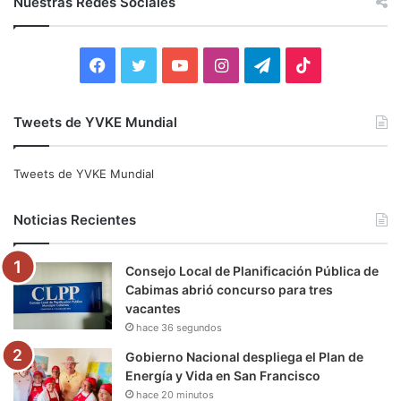
Nuestras Redes Sociales
a
r
:
F
T
Y
I
T
T
a
w
o
n
e
i
Tweets de YVKE Mundial
c
i
u
s
l
k
e
t
T
t
e
T
Tweets de YVKE Mundial
b
t
u
a
g
o
Noticias Recientes
o
e
b
g
r
k
Consejo Local de Planificación Pública de
o
r
e
r
a
Cabimas abrió concurso para tres
vacantes
k
a
m
hace 36 segundos
m
Gobierno Nacional despliega el Plan de
Energía y Vida en San Francisco
hace 20 minutos