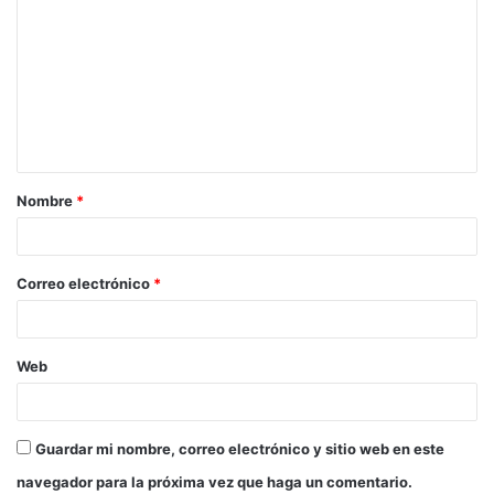
o
m
e
n
t
a
Nombre
*
r
i
o
Correo electrónico
*
*
Web
Guardar mi nombre, correo electrónico y sitio web en este
navegador para la próxima vez que haga un comentario.