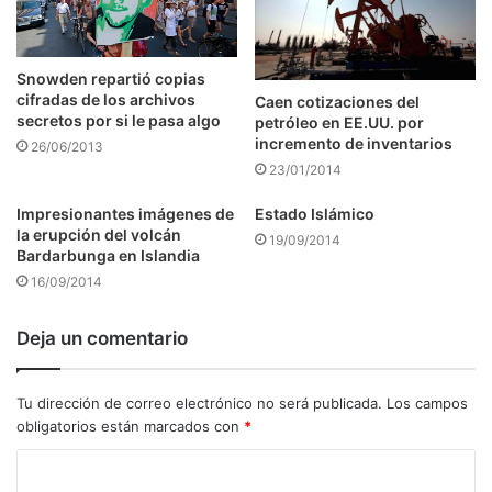
Snowden repartió copias
cifradas de los archivos
Caen cotizaciones del
secretos por si le pasa algo
petróleo en EE.UU. por
incremento de inventarios
26/06/2013
23/01/2014
Impresionantes imágenes de
Estado Islámico
la erupción del volcán
19/09/2014
Bardarbunga en Islandia
16/09/2014
Deja un comentario
Tu dirección de correo electrónico no será publicada.
Los campos
obligatorios están marcados con
*
C