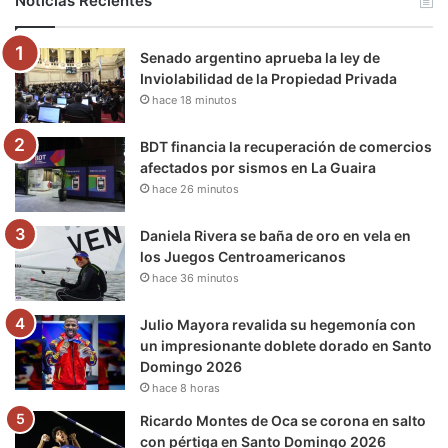
Noticias Recientes
o
e
b
g
r
k
Senado argentino aprueba la ley de
o
r
e
r
a
Inviolabilidad de la Propiedad Privada
hace 18 minutos
k
a
m
m
BDT financia la recuperación de comercios
afectados por sismos en La Guaira
hace 26 minutos
Daniela Rivera se baña de oro en vela en
los Juegos Centroamericanos
hace 36 minutos
Julio Mayora revalida su hegemonía con
un impresionante doblete dorado en Santo
Domingo 2026
hace 8 horas
Ricardo Montes de Oca se corona en salto
con pértiga en Santo Domingo 2026