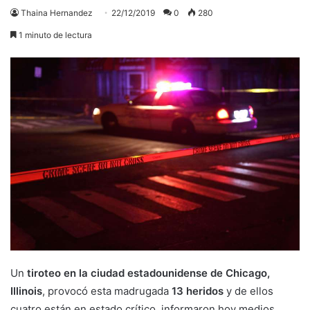
Thaina Hernandez
22/12/2019
0
280
1 minuto de lectura
Un
tiroteo en la ciudad estadounidense de Chicago,
Illinois
, provocó esta madrugada
13 heridos
y de ellos
cuatro están en estado crítico, informaron hoy medios