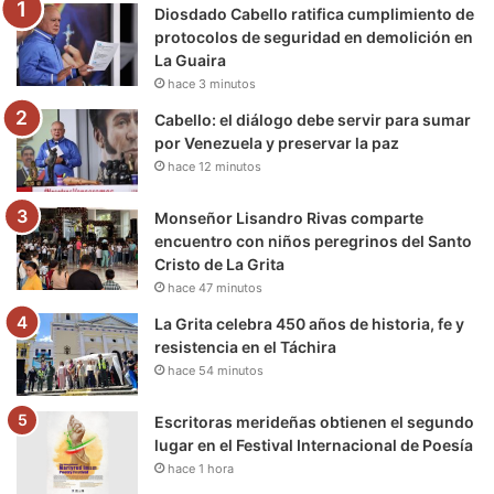
Diosdado Cabello ratifica cumplimiento de
o
r
e
r
a
protocolos de seguridad en demolición en
La Guaira
k
a
m
hace 3 minutos
m
Cabello: el diálogo debe servir para sumar
por Venezuela y preservar la paz
hace 12 minutos
Monseñor Lisandro Rivas comparte
encuentro con niños peregrinos del Santo
Cristo de La Grita
hace 47 minutos
La Grita celebra 450 años de historia, fe y
resistencia en el Táchira
hace 54 minutos
Escritoras merideñas obtienen el segundo
lugar en el Festival Internacional de Poesía
hace 1 hora