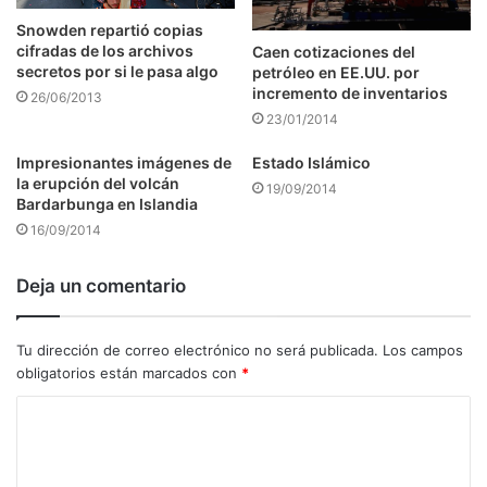
Snowden repartió copias
cifradas de los archivos
Caen cotizaciones del
secretos por si le pasa algo
petróleo en EE.UU. por
incremento de inventarios
26/06/2013
23/01/2014
Impresionantes imágenes de
Estado Islámico
la erupción del volcán
19/09/2014
Bardarbunga en Islandia
16/09/2014
Deja un comentario
Tu dirección de correo electrónico no será publicada.
Los campos
obligatorios están marcados con
*
C
o
m