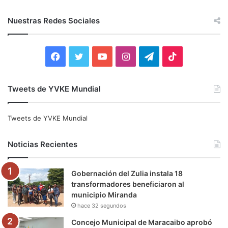
s
c
Nuestras Redes Sociales
a
r
:
F
T
Y
I
T
T
a
w
o
n
e
i
Tweets de YVKE Mundial
c
i
u
s
l
k
e
t
T
t
e
T
Tweets de YVKE Mundial
b
t
u
a
g
o
Noticias Recientes
o
e
b
g
r
k
Gobernación del Zulia instala 18
o
r
e
r
a
transformadores beneficiaron al
municipio Miranda
k
a
m
hace 32 segundos
m
Concejo Municipal de Maracaibo aprobó