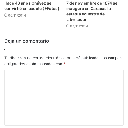
7 de noviembre de 1874 se
Hace 43 años Chávez se
inaugura en Caracas la
convirtió en cadete (+Fotos)
estatua ecuestre del
06/11/2014
Libertador
07/11/2014
Deja un comentario
Tu dirección de correo electrónico no será publicada.
Los campos
obligatorios están marcados con
*
C
o
m
e
n
t
a