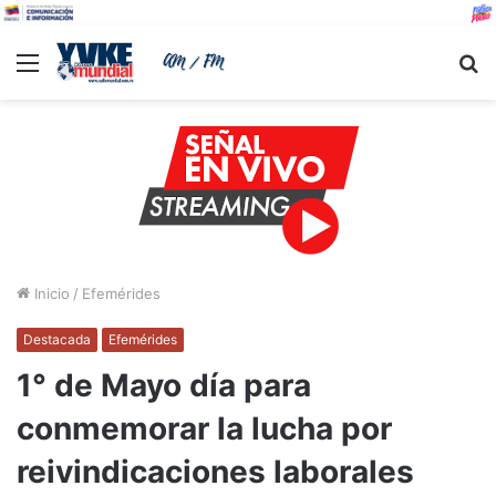
Menu
B
Inicio
/
Efemérides
Destacada
Efemérides
1° de Mayo día para
conmemorar la lucha por
reivindicaciones laborales