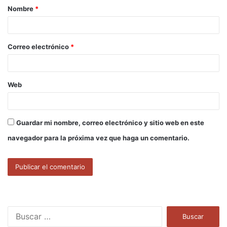
Nombre
*
r
i
o
Correo electrónico
*
*
Web
Guardar mi nombre, correo electrónico y sitio web en este
navegador para la próxima vez que haga un comentario.
B
u