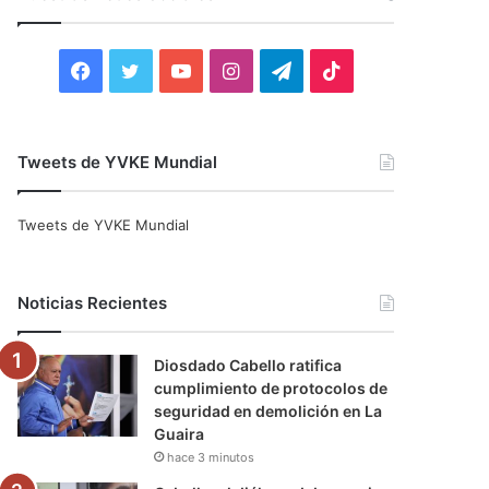
r
:
F
T
Y
I
T
T
a
w
o
n
e
i
c
i
u
s
l
k
Tweets de YVKE Mundial
e
t
T
t
e
T
Tweets de YVKE Mundial
b
t
u
a
g
o
o
e
b
g
r
k
Noticias Recientes
o
r
e
r
a
Diosdado Cabello ratifica
k
a
m
cumplimiento de protocolos de
seguridad en demolición en La
m
Guaira
hace 3 minutos