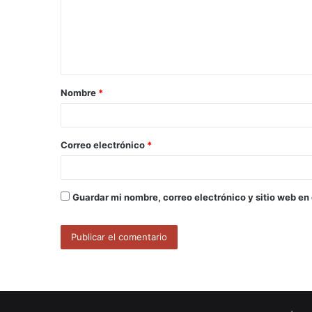
e
n
t
a
Nombre
*
r
i
o
Correo electrónico
*
*
Guardar mi nombre, correo electrónico y sitio web en