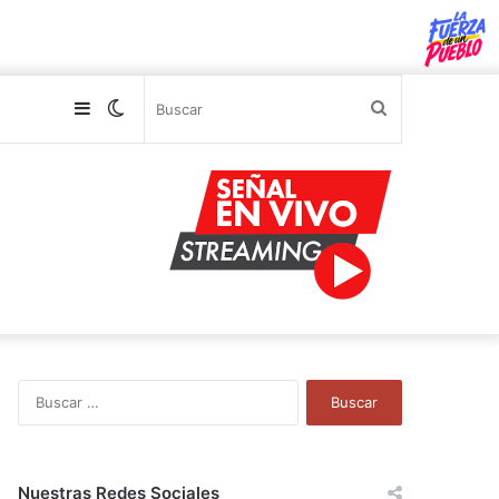
Sidebar
Switch
Buscar
skin
B
u
s
c
a
Nuestras Redes Sociales