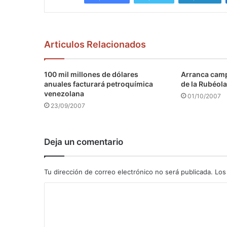
Articulos Relacionados
100 mil millones de dólares
Arranca camp
anuales facturará petroquímica
de la Rubéola
venezolana
01/10/2007
23/09/2007
Deja un comentario
Tu dirección de correo electrónico no será publicada.
Los
C
o
m